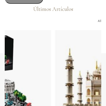
electrónico
Últimos Artículos
All