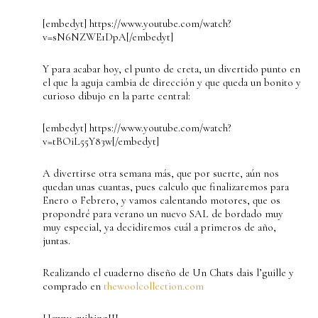
[embedyt] https://www.youtube.com/watch?
v=sN6NZWE1DpA[/embedyt]
Y para acabar hoy, el punto de creta, un divertido punto en
el que la aguja cambia de dirección y que queda un bonito y
curioso dibujo en la parte central:
[embedyt] https://www.youtube.com/watch?
v=tBOiL55Y83w[/embedyt]
A divertirse otra semana más, que por suerte, aún nos
quedan unas cuantas, pues calculo que finalizaremos para
Enero o Febrero, y vamos calentando motores, que os
propondré para verano un nuevo SAL de bordado muy
muy especial, ya decidiremos cuál a primeros de año,
juntas.
Realizando el cuaderno diseño de Un Chats dais l’guille y
comprado en
thewoolcollection.com