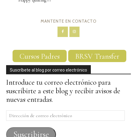
Happy quilting!!!
MANTENTE EN CONTACTO
Cursos Padres
BRSV Transfer
Suscríbete al blog por correo electrónico
Introduce tu correo electrónico para
suscribirte a este blog y recibir avisos de
nuevas entradas.
Dirección
de
correo
Suscribirse