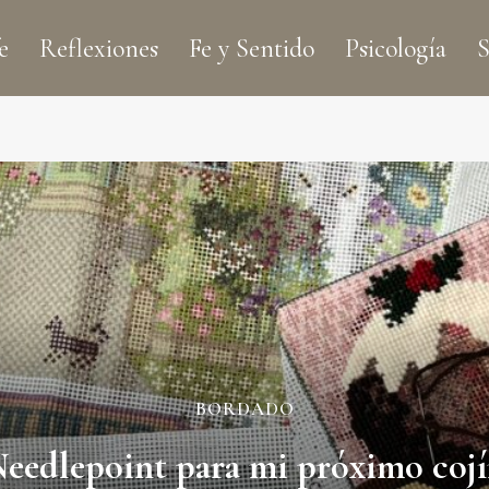
e
Reflexiones
Fe y Sentido
Psicología
S
BORDADO
eedlepoint para mi próximo coj