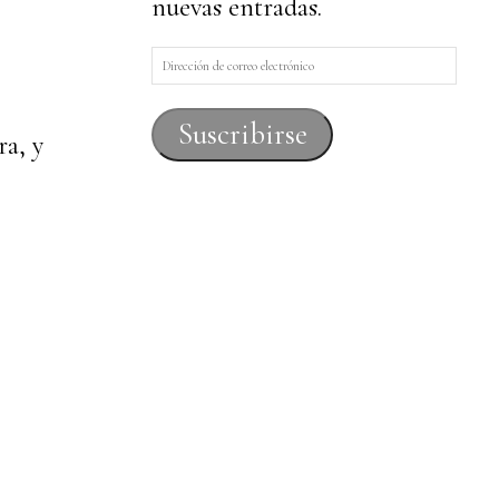
nuevas entradas.
Dirección
de
correo
Suscribirse
ra, y
electrónico