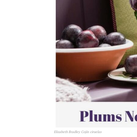
Elizabeth Bradley Cojín ciruelas