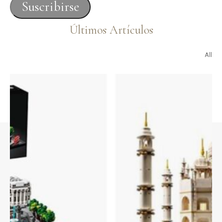
correo
Suscribirse
electrónico
Últimos Artículos
All