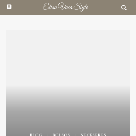
Elisa Vaca Style
BLOG
BOLSOS
NECESERES