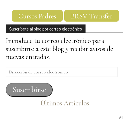
Cursos Padres
BRSV Transfer
Suscríbete al blog por correo electrónico
Introduce tu correo electrónico para
suscribirte a este blog y recibir avisos de
nuevas entradas.
Dirección
de
correo
Suscribirse
electrónico
Últimos Artículos
All