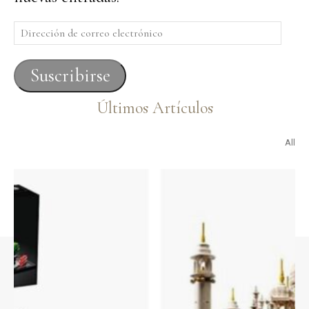
Dirección
de
correo
Suscribirse
electrónico
Últimos Artículos
All