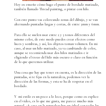
Hoy os enseño cómo hago el punto de bordado matizado,
también llamado Thread painting, o pintar con hilo.
Con este punto vas coloreando zonas del dibujo, y se van
alternando puntadas largas y cortas, de entre 3mm y 6mm.
Para ello se suelen usar entre 2 y 3 tonos diferentes del
mismo color, de este modo puedes crear efectos como
luces y sombras, y así, los objetos toman volumen. En mi
caso, al usar un hilo matizado, ya va cambiando de color,
aunque se recomienda usar dos hilos matizados e ir
eligiendo el trozo del hilo más oscuro o claro en función
de lo que queremos utilizar.
Una cosa que hay que tener en cuenta, es la dirección de las
puntadas, si te fijas en la naturaleza, podemos ver la
dirección de las formas, y esta se ha de respetar en el
bordado.
Y mi estilo es un poco a lo loco, porque como os explico
en el video, es lo que me gusta, me parece mucho más
natural. ¿A caso en la naturaleza hay un árbol con todas las