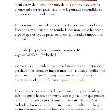
Aquí estoy de nuevo, con uno de mis videos, esta vez os
cuento mi secreto para hacer que la puntada escondida, se
convierta en puntada invisible.
Fuisteis unas cuantas las que ya me lo habéis solicitado por
Facebook, y en cuanto he tenido la ocasión, os lo he hecho,
espero que os ayude para que vuestra puntada, tampoco se
vea nada de nada.
[embedyt] https://www.youtube.com/watch?
v=g3w5BiFXV80[/embedyt]
Como veis en el video, usar unas buenas herramientas de
patchwork es siempre importantísimo, ayudan y facilitan un
montón el trabajo. Las agujas que uso son de aplicación de
Sue Daley
y el hilo de la casa
Superior Thread
.
Las aplicaciones son una de las técnicas de patchwork que
más me gusta hacer, son muy vistosas y facilitan que puedas
poner en tu colcha prácticamente cualquier forma. Casi
todas las diseñadoras las incluyen en sus quilts, por lo que
es importante hacer una buena puntada que no se vea, o de