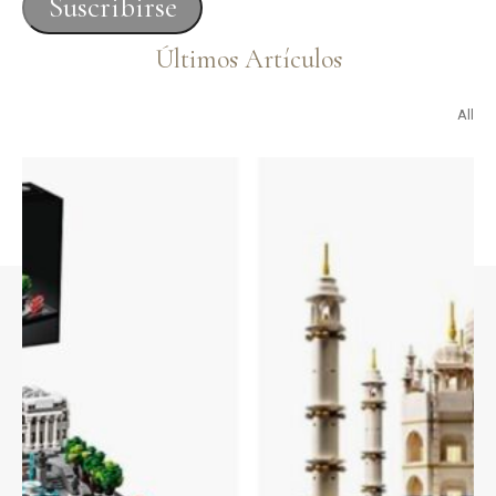
Suscribirse
electrónico
Últimos Artículos
All