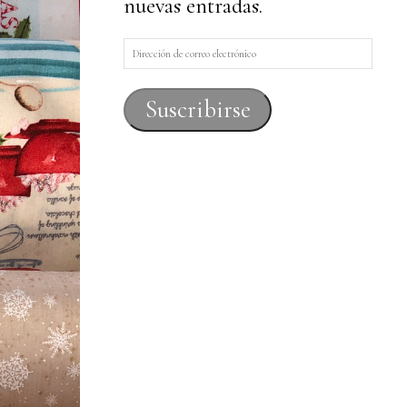
nuevas entradas.
Dirección
de
correo
Suscribirse
electrónico