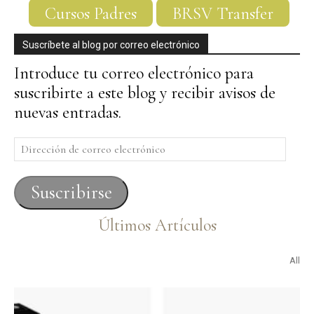
Cursos Padres
BRSV Transfer
Suscríbete al blog por correo electrónico
Introduce tu correo electrónico para
suscribirte a este blog y recibir avisos de
nuevas entradas.
Dirección
de
correo
Suscribirse
electrónico
Últimos Artículos
All