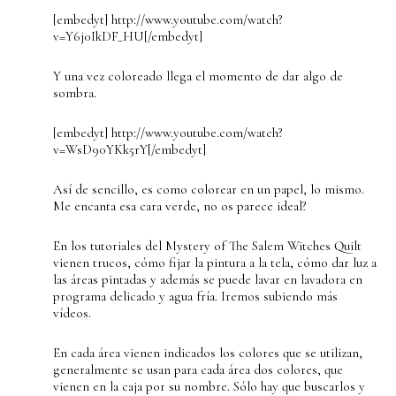
[embedyt] http://www.youtube.com/watch?
v=Y6j0IkDF_HU[/embedyt]
Y una vez coloreado llega el momento de dar algo de
sombra.
[embedyt] http://www.youtube.com/watch?
v=WsD90YKk5rY[/embedyt]
Así de sencillo, es como colorear en un papel, lo mismo.
Me encanta esa cara verde, no os parece ideal?
En los tutoriales del Mystery of The Salem Witches Quilt
vienen trucos, cómo fijar la pintura a la tela, cómo dar luz a
las áreas pintadas y además se puede lavar en lavadora en
programa delicado y agua fría. Iremos subiendo más
vídeos.
En cada área vienen indicados los colores que se utilizan,
generalmente se usan para cada área dos colores, que
vienen en la caja por su nombre. Sólo hay que buscarlos y