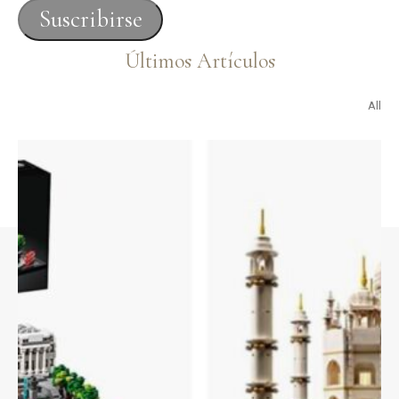
correo
Suscribirse
electrónico
Últimos Artículos
All