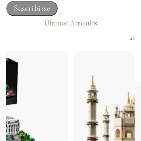
correo
Suscribirse
electrónico
Últimos Artículos
All