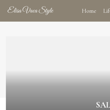
Elisa Vaca Style
Home
Lif
SAL 