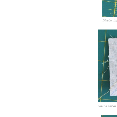
Dibujar di
coser a ambos 