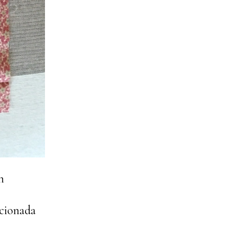
n
acionada