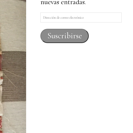
nuevas entradas.
Dirección
de
correo
Suscribirse
electrónico