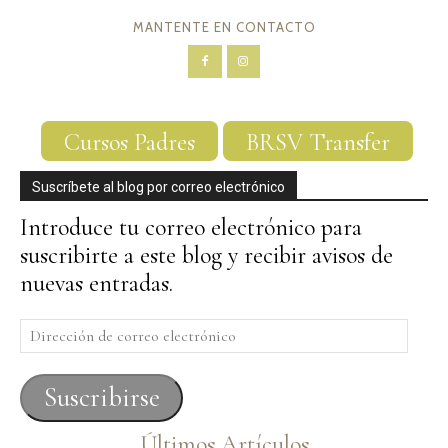
MANTENTE EN CONTACTO
Cursos Padres
BRSV Transfer
Suscríbete al blog por correo electrónico
Introduce tu correo electrónico para
suscribirte a este blog y recibir avisos de
nuevas entradas.
Dirección
de
correo
Suscribirse
electrónico
Últimos Artículos