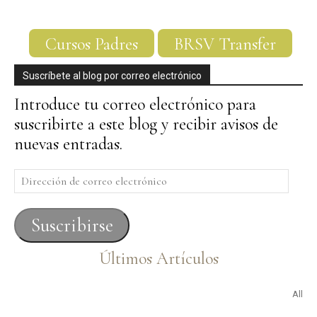
Cursos Padres
BRSV Transfer
Suscríbete al blog por correo electrónico
Introduce tu correo electrónico para
suscribirte a este blog y recibir avisos de
nuevas entradas.
Dirección
de
correo
Suscribirse
electrónico
Últimos Artículos
All