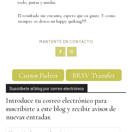
todo, juntas y unidas.
El resultado me encanta, espero que os guste. Y como
siempre os deseo un happy quilting!!!
MANTENTE EN CONTACTO
Cursos Padres
BRSV Transfer
Suscríbete al blog por correo electrónico
Introduce tu correo electrónico para
suscribirte a este blog y recibir avisos de
nuevas entradas.
Dirección