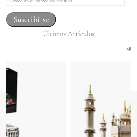
de
correo
Suscribirse
electrónico
Últimos Artículos
All