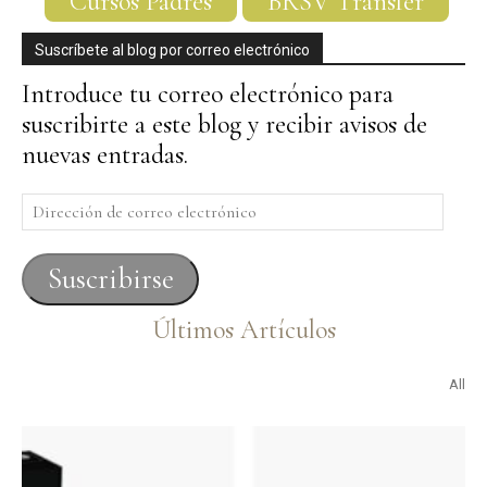
Cursos Padres
BRSV Transfer
Suscríbete al blog por correo electrónico
Introduce tu correo electrónico para
suscribirte a este blog y recibir avisos de
nuevas entradas.
Dirección
de
correo
Suscribirse
electrónico
Últimos Artículos
All