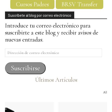
Cursos Padres
BRSV Transfer
Suscríbete al blog por correo electrónico
Introduce tu correo electrónico para
suscribirte a este blog y recibir avisos de
nuevas entradas.
Dirección
de
correo
Suscribirse
electrónico
Últimos Artículos
All