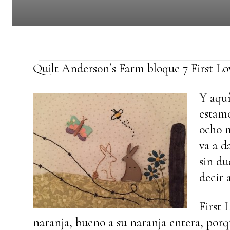
Quilt Anderson´s Farm bloque 7 First Lo
Y aquí
estamo
ocho m
va a 
sin du
decir 
First 
naranja, bueno a su naranja entera, por