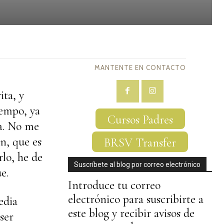
MANTENTE EN CONTACTO
ita, y
iempo, ya
Cursos Padres
a. No me
n, que es
BRSV Transfer
rlo, he de
Suscríbete al blog por correo electrónico
e.
Introduce tu correo
electrónico para suscribirte a
edia
este blog y recibir avisos de
ser