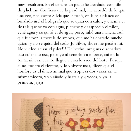
muy resultona. En el centro un pequeño bordado con hilo
de 3 hebras. Confieso que lo pasé mal, me acordé, de lo que
una vez, nos contó Silvia que le pasó, en la tela blanca del
bordado usé el bolígrafo que se quita con calor, y encima el
de tela que se va con agua, planche y desapreció el pilot,
eché agua y se quitó el de agua, pero, salió una mancha azul
que fue por la mezcla de ambos, que me ha costado mucho
quitar, y no se quita del todo. Jo Silvia, ahora me pasó a mi.
No vuelvo a usar el pilot!!! De hecho, ninguna diseñadora
australiana lo usa, pero yo al tenerlo en el bote, caí en la
tentación, en cuanto llegue a casa lo saco del bote. Porque
si no, pasará el tiempo, y lo volveré usar, dicen que el
hombre es el único animal que tropieza dos veces en la
misma piedra, y yo añado y hasta 3 y 4 veces, y yo la
primera, jajaja