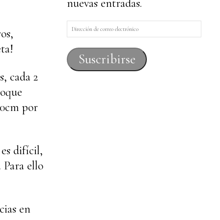
nuevas entradas.
Dirección
os,
de
eta!
correo
Suscribirse
electrónico
s, cada 2
loque
120cm por
s difícil,
 Para ello
cias en