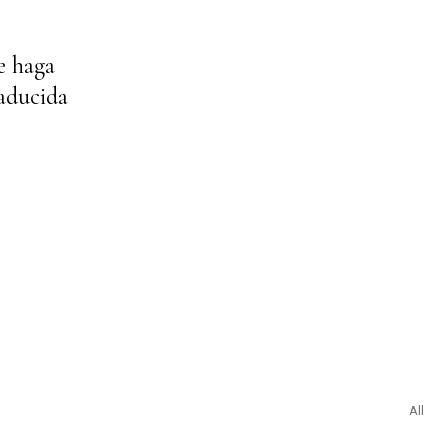
e haga
raducida
All