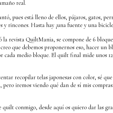
amaño real.
ó, pues está lleno de ellos, pájaros, gatos, perr
les y rincones. Hasta hay ¡una fuente y una bicicl
ó la revista QuiltMania, se compone de 6 bloque
e creo que debemos proponernos eso, hacer un b
or cada medio bloque. El quilt final mide unos 
tar recopilar telas japonesas con color, sé que e
, pero iremos viendo qué dan de sí mis compras.
te quilt conmigo, desde aquí os quiero dar las gra