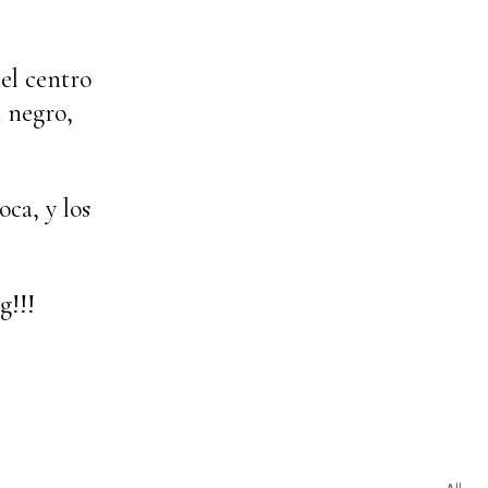
el centro
n negro,
ca, y los
g!!!