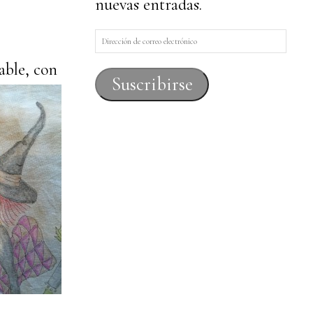
nuevas entradas.
Dirección
de
able, con
correo
Suscribirse
electrónico