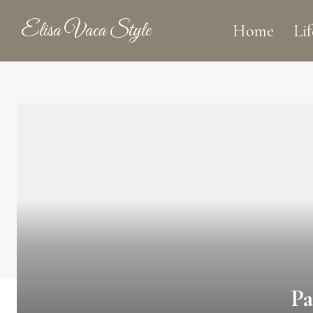
Elisa Vaca Style
Home
Lif
Pa