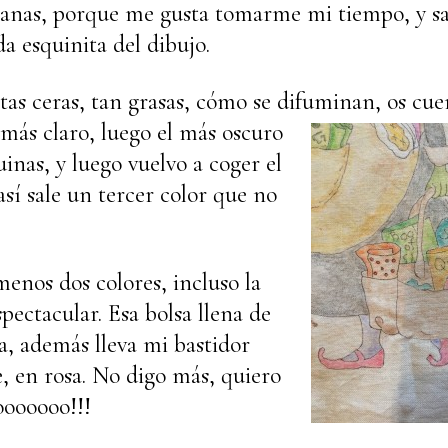
anas, porque me gusta tomarme mi tiempo, y s
da esquinita del dibujo.
as ceras, tan grasas, cómo se difuminan, os cue
 más claro, luego el más oscuro
inas, y luego vuelvo a coger el
sí sale un tercer color que no
menos dos colores, incluso la
spectacular. Esa bolsa llena de
a, además lleva mi bastidor
e, en rosa. No digo más, quiero
ooooooo!!!