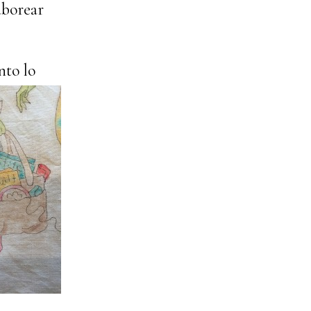
aborear
nto lo