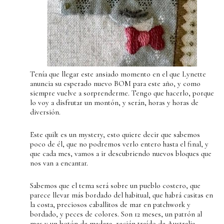
Tenía que llegar este ansiado momento en el que Lynette
anuncia su esperado nuevo BOM para este año, y como
siempre vuelve a sorprenderme. Tengo que hacerlo, porque
lo voy a disfrutar un montón, y serán, horas y horas de
diversión.
Este quilt es un mystery, esto quiere decir que sabemos
poco de él, que no podremos verlo entero hasta el final, y
que cada mes, vamos a ir descubriendo nuevos bloques que
nos van a encantar.
Sabemos que el tema será sobre un pueblo costero, que
parece llevar más bordado del habitual, que habrá casitas en
la costa, preciosos caballitos de mar en patchwork y
bordado, y peces de colores. Son 12 meses, un patrón al
mes y un botón de madera, recién traído de Australia.