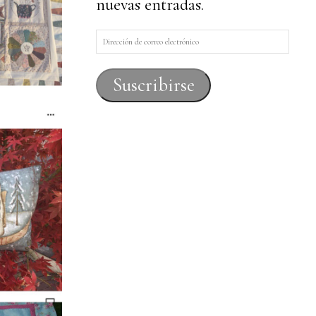
nuevas entradas.
Dirección
de
correo
Suscribirse
electrónico