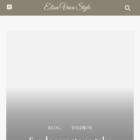
Elisa Vaca Style
BLOG
DISEÑOS