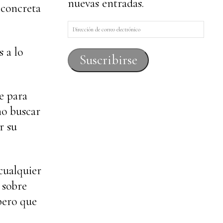
nuevas entradas.
 concreta
Dirección
de
 a lo
correo
Suscribirse
electrónico
e para
ho buscar
r su
cualquier
 sobre
pero que