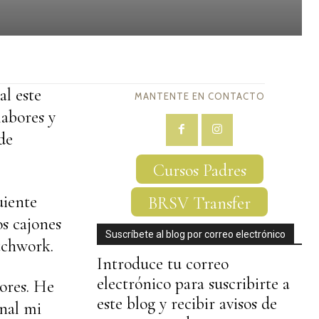
al este
MANTENTE EN CONTACTO
labores y
de
Cursos Padres
uiente
BRSV Transfer
os cajones
Suscríbete al blog por correo electrónico
tchwork.
Introduce tu correo
electrónico para suscribirte a
bores. He
este blog y recibir avisos de
inal mi