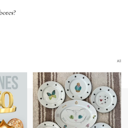
bores?
All