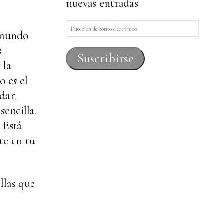
nuevas entradas.
Dirección
 mundo
de
s
correo
Suscribirse
 la
electrónico
o es el
edan
encilla.
 Está
te en tu
llas que