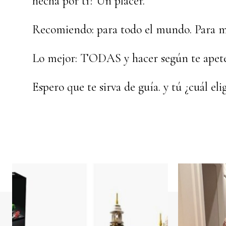
hecha por tí? Un placer.
Recomiendo: para todo el mundo. Para m
Lo mejor: TODAS y hacer según te apetez
Espero que te sirva de guía. y tú ¿cuál eli