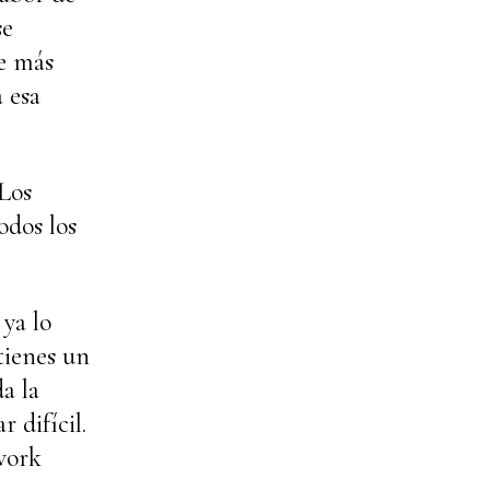
se
te más
 esa
 Los
odos los
 ya lo
tienes un
a la
 difícil.
hwork