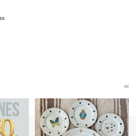
s.
All