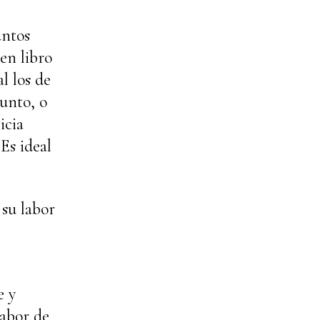
untos
en libro
l los de
unto, o
icia
Es ideal
 su labor
e y
labor de