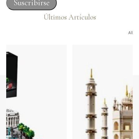
Suscribirse
electrónico
Últimos Artículos
All