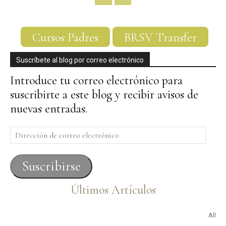
Cursos Padres
BRSV Transfer
Suscríbete al blog por correo electrónico
Introduce tu correo electrónico para
suscribirte a este blog y recibir avisos de
nuevas entradas.
Dirección
de
correo
Suscribirse
electrónico
Últimos Artículos
All