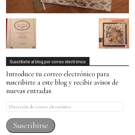
Suscríbete al blog por correo electrónico
Introduce tu correo electrónico para
suscribirte a este blog y recibir avisos de
nuevas entradas.
Dirección
de
correo
Suscribirse
electrónico