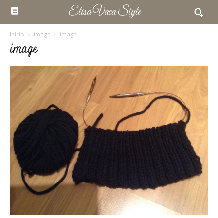
Elisa Vaca Style
Inicio
image
image
image