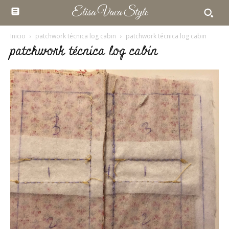
Elisa Vaca Style
Inicio
patchwork técnica log cabin
patchwork técnica log cabin
patchwork técnica log cabin