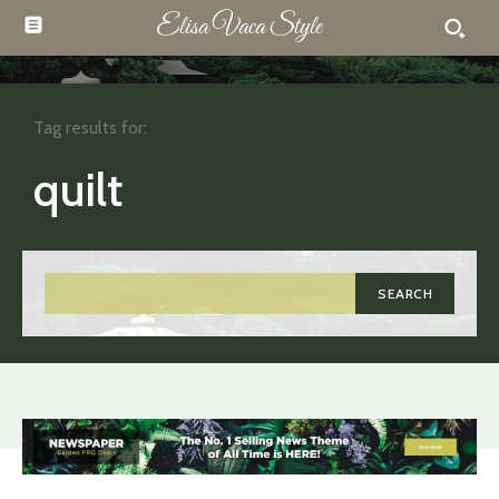
Elisa Vaca Style
Tag results for:
quilt
SEARCH