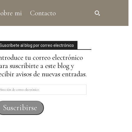
obre mi
Contacto
Suscríbete al blog por correo electrónico
ntroduce tu correo electrónico
ara suscribirte a este blog y
ecibir avisos de nuevas entradas.
irección
e
orreo
Suscribirse
lectrónico