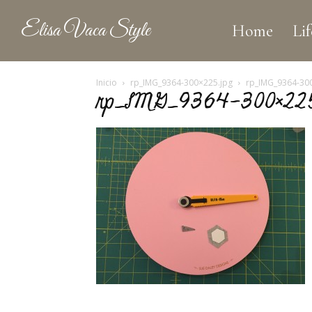
Elisa Vaca Style
Home
Lif
Inicio
rp_IMG_9364-300×225.jpg
rp_IMG_9364-30
rp_IMG_9364-300×225