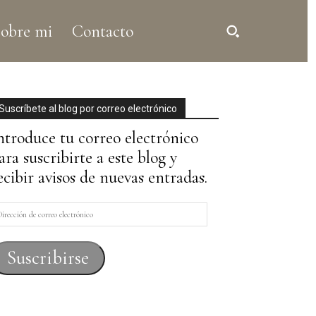
obre mi
Contacto
Suscríbete al blog por correo electrónico
ntroduce tu correo electrónico
ara suscribirte a este blog y
ecibir avisos de nuevas entradas.
irección
e
orreo
Suscribirse
lectrónico