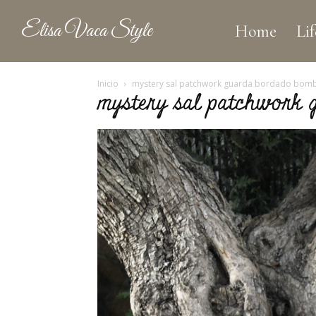
Elisa Vaca Style
Home
Lif
Inicio
mystery sal patchwork guarda bordado bom
mystery sal patchwork