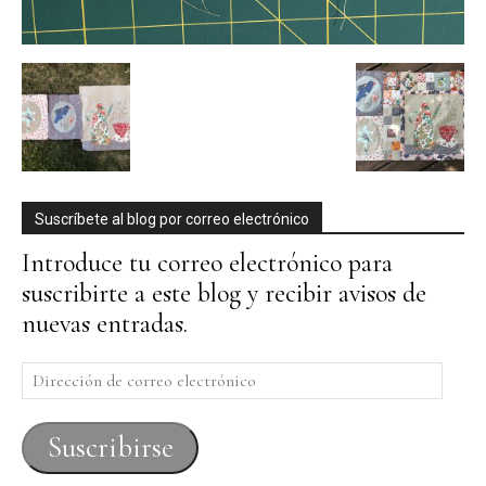
Suscríbete al blog por correo electrónico
Introduce tu correo electrónico para
suscribirte a este blog y recibir avisos de
nuevas entradas.
Dirección
de
correo
Suscribirse
electrónico