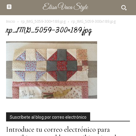
Elisa Vaca Style
Inicio
rp_IMG_5059-300×189.jpg
rp_IMG_5059-300x189.jpg
rp_IMG_5059-300×189.jpg
Suscríbete al blog por correo electrónico
Introduce tu correo electrónico para