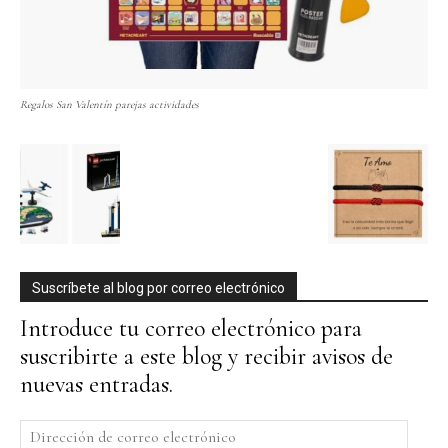
Regalos San Valentín parejas actividades
Suscríbete al blog por correo electrónico
Introduce tu correo electrónico para
suscribirte a este blog y recibir avisos de
nuevas entradas.
Dirección