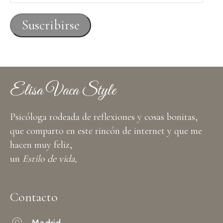
de
correo
Suscribirse
electrónico
Elisa Vaca Style
Psicóloga rodeada de reflexiones y cosas bonitas,
que comparto en este rincón de internet y que me
hacen muy feliz,
un
Estilo de vida,
Contacto