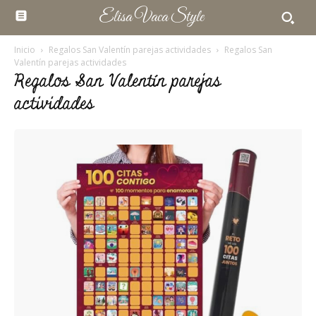
Elisa Vaca Style
Inicio
Regalos San Valentín parejas actividades
Regalos San
Valentín parejas actividades
Regalos San Valentín parejas
actividades