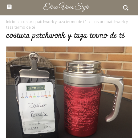
Elisa Vaca Style
Inicio
costura patchwork y taza termo de té
costura patchwork y
taza termo de té
costura patchwork y taza termo de té