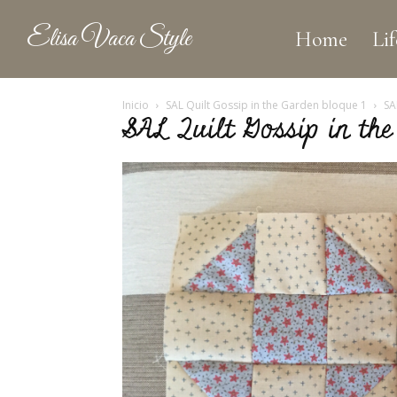
Elisa Vaca Style
Home
Lif
Inicio
SAL Quilt Gossip in the Garden bloque 1
SA
SAL Quilt Gossip in the