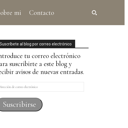
obre mi
Contacto
Suscríbete al blog por correo electrónico
ntroduce tu correo electrónico
ara suscribirte a este blog y
ecibir avisos de nuevas entradas.
irección
e
orreo
Suscribirse
lectrónico