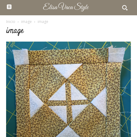
Elisa Vaca Style
Inicio
image
image
image