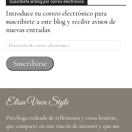
Suscríbete al blog por correo electrónico
Introduce tu correo electrónico para
suscribirte a este blog y recibir avisos de
nuevas entradas.
Dirección
de
correo
Suscribirse
electrónico
Elisa Vaca Style
Psicóloga rodeada de reflexiones y cosas bonitas,
que comparto en este rincón de internet y que me