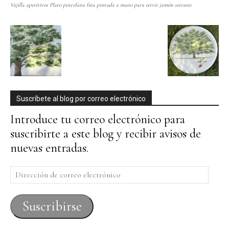
Vajilla aperitivos Plato porcelana fina pintada a mano para servir jamón serrano
Suscríbete al blog por correo electrónico
Introduce tu correo electrónico para
suscribirte a este blog y recibir avisos de
nuevas entradas.
Dirección
de
correo
Suscribirse
electrónico