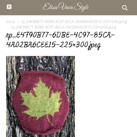
Elisa Vaca Style
Inicio
rp_E4F90B77-6DBE-4C97-85CA-4A02BA6CEE15-225×300.jpeg
rp_E4F90B77-6DBE-4C97-85CA-4A02BA6CEE15-225x300.jpeg
rp_E4F90B77-6DBE-4C97-85CA-
4A02BA6CEE15-225×300.jpeg