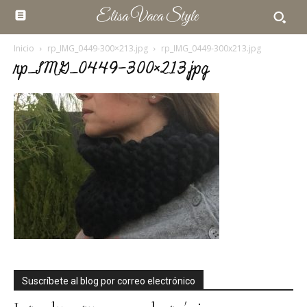
Elisa Vaca Style
Inicio
rp_IMG_0449-300×213.jpg
rp_IMG_0449-300x213.jpg
rp_IMG_0449-300×213.jpg
Suscríbete al blog por correo electrónico