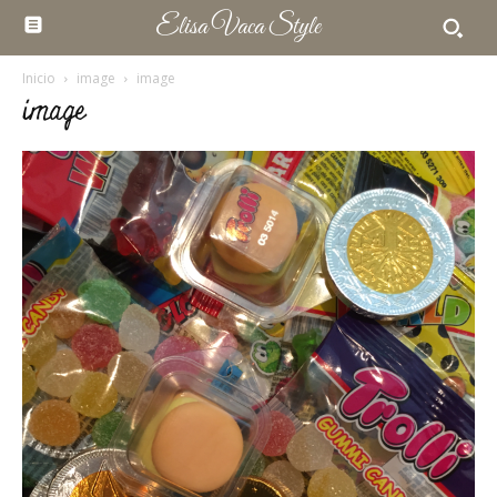
Elisa Vaca Style
Inicio
image
image
image