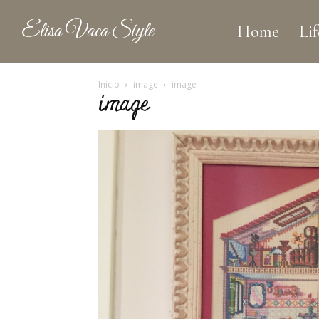
Elisa Vaca Style
Home
Lif
Inicio
image
image
image