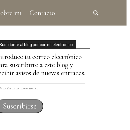
obre mi
Contacto
Suscríbete al blog por correo electrónico
ntroduce tu correo electrónico
ara suscribirte a este blog y
ecibir avisos de nuevas entradas.
irección
e
orreo
Suscribirse
lectrónico