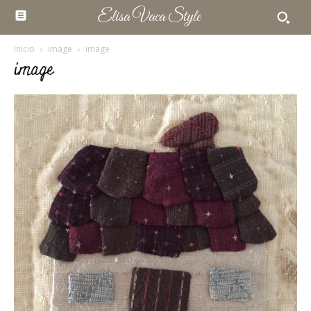
Elisa Vaca Style
Inicio
image
image
image