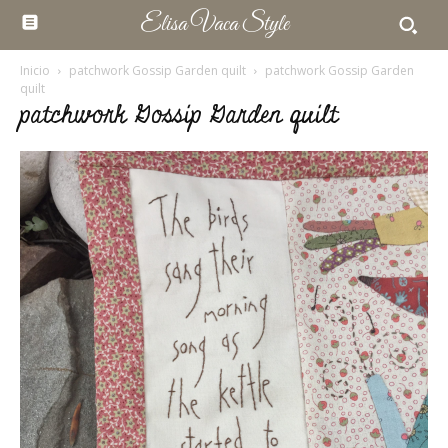
Elisa Vaca Style
Inicio
patchwork Gossip Garden quilt
patchwork Gossip Garden
quilt
patchwork Gossip Garden quilt