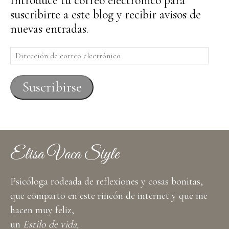
Introduce tu correo electrónico para
suscribirte a este blog y recibir avisos de
nuevas entradas.
Dirección
de
correo
Suscribirse
electrónico
Elisa Vaca Style
Psicóloga rodeada de reflexiones y cosas bonitas,
que comparto en este rincón de internet y que me
hacen muy feliz,
un
Estilo de vida,