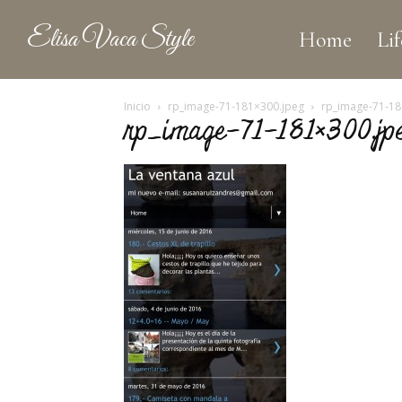
Elisa Vaca Style
Home
Lif
Inicio
rp_image-71-181×300.jpeg
rp_image-71-18
rp_image-71-181×300.jp