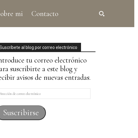
obre mi
Contacto
Suscríbete al blog por correo electrónico
ntroduce tu correo electrónico
ara suscribirte a este blog y
ecibir avisos de nuevas entradas.
irección
e
orreo
Suscribirse
lectrónico